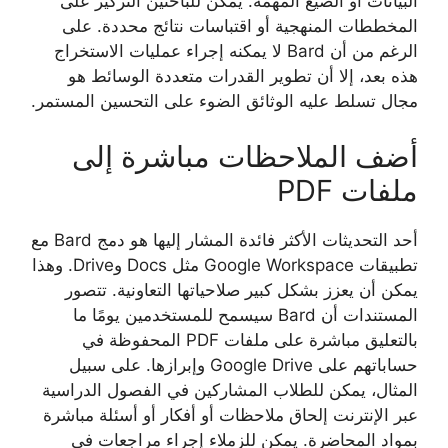
البيانات أو الصيغ المهمة. يمكن للباحثين التركيز على
المخططات المنهجية أو اقتباسات نتائج محددة. على
الرغم من أن Bard لا يمكنه إجراء عمليات الاستخراج
هذه بعد، إلا أن تطوير القدرات متعددة الوسائط هو
مجال تسلط عليه الوثائق الضوء على التحسين المستمر.
أضف الملاحظات مباشرة إلى
ملفات PDF
أحد التحديثات الأكثر فائدة المشار إليها هو دمج Bard مع
تطبيقات Google Workspace مثل Docs وDrive. وهذا
يمكن أن يعزز بشكل كبير صلاحياتها التعاونية. تتصور
المستندات أن Bard سيسمح للمستخدمين يومًا ما
بالتعليق مباشرة على ملفات PDF المحفوظة في
حساباتهم على Google Drive وإبرازها. على سبيل
المثال، يمكن للطلاب المشاركين في الفصول الدراسية
عبر الإنترنت إلحاق ملاحظات أو أفكار أو أسئلة مباشرة
بمواد المحاضرة. يمكن للزملاء إجراء مراجعات في