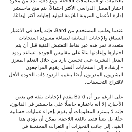
بالكلمات أو التسلسلات اللاحقة. ومع ذلك، بدلاً من مجرد
اختيار الفصل الدراسي الأكثر احتمالاً، يتم منح ماجستير
إدارة الأعمال المرونة اللازمة لتوليد إجابات أكثر إبداعًا.
عندما يطلب المستخدم من Bard، فإنه يأخذ في الاعتبار
السياق والإجابات السابقة لصياغة مسودة استجابات
متعددة. تمر هذه عبر نقاط التفتيش الفنية قبل أن يتم
اختيارها وإعادتها بناءً على مقاييس الجودة. تساعد ردود
الفعل البشرية على تحسين بارد من خلال التعلم المعزز
- إرشاده إلى استجابات أفضل. يقوم المراجعون
البشريون المدربون أيضًا بتقييم الردود ذات الجودة الأقل
لاقتراح التحسينات.
على الرغم من أن Bard يقدم الإجابات بثقة في بعض
الأحيان، إلا أنه باعتباره حاصلًا على ماجستير في القانون،
فإنه لا يسترد المعلومات أو يقوم بإجراء عمليات حسابية
حقًا، بل يتنبأ فقط باللغة اللاحقة. يمكن أن يؤدي هذا
القيد، إلى جانب التحيزات أو الثغرات المحتملة في