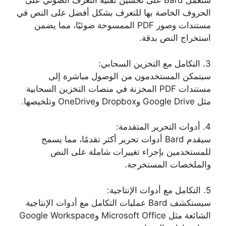
ستعمل Bard على تحسين تقنية التعرف الضوئي على
الحروف الخاصة بها للتعرف بشكل أفضل على النص في
مستندات وصور PDF الممسوحة ضوئيًا، مما يضمن
استخراج النص بدقة.
3. التكامل مع التخزين السحابي:
سيتمكن المستخدمون من الوصول مباشرة إلى
مستندات PDF المخزنة في منصات التخزين السحابية
مثل Google Drive وDropbox وOneDrive وتلخيصها.
4. أدوات التحرير المتقدمة:
سيقدم Bard أدوات تحرير أكثر تقدمًا، مما يسمح
للمستخدمين بإجراء تغييرات شاملة على النص
والملخصات المستخرجة.
5. التكامل مع أدوات الإنتاجية:
سيستكشف Bard عمليات التكامل مع أدوات الإنتاجية
الشائعة مثل Microsoft Office وGoogle Workspace